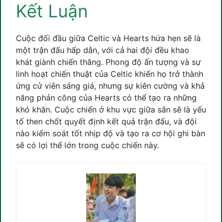
Kết Luận
Cuộc đối đầu giữa Celtic và Hearts hứa hẹn sẽ là
một trận đấu hấp dẫn, với cả hai đội đều khao
khát giành chiến thắng. Phong độ ấn tượng và sự
linh hoạt chiến thuật của Celtic khiến họ trở thành
ứng cử viên sáng giá, nhưng sự kiên cường và khả
năng phản công của Hearts có thể tạo ra những
khó khăn. Cuộc chiến ở khu vực giữa sân sẽ là yếu
tố then chốt quyết định kết quả trận đấu, và đội
nào kiểm soát tốt nhịp độ và tạo ra cơ hội ghi bàn
sẽ có lợi thế lớn trong cuộc chiến này.