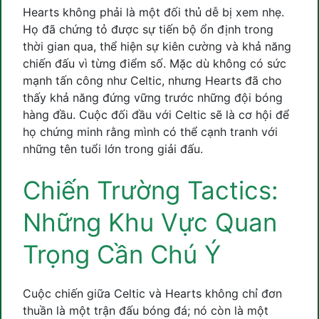
Hearts không phải là một đối thủ dễ bị xem nhẹ.
Họ đã chứng tỏ được sự tiến bộ ổn định trong
thời gian qua, thể hiện sự kiên cường và khả năng
chiến đấu vì từng điểm số. Mặc dù không có sức
mạnh tấn công như Celtic, nhưng Hearts đã cho
thấy khả năng đứng vững trước những đội bóng
hàng đầu. Cuộc đối đầu với Celtic sẽ là cơ hội để
họ chứng minh rằng mình có thể cạnh tranh với
những tên tuổi lớn trong giải đấu.
Chiến Trường Tactics:
Những Khu Vực Quan
Trọng Cần Chú Ý
Cuộc chiến giữa Celtic và Hearts không chỉ đơn
thuần là một trận đấu bóng đá; nó còn là một