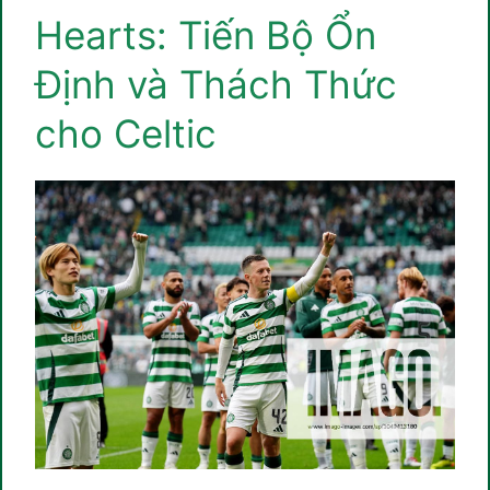
Hearts: Tiến Bộ Ổn
Định và Thách Thức
cho Celtic