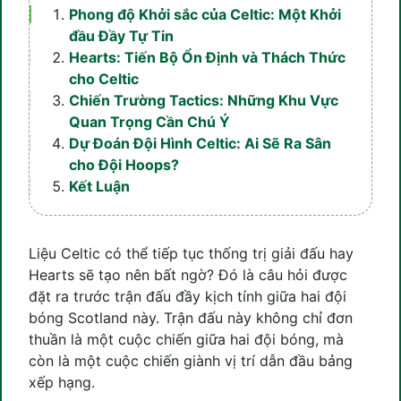
Collaps
Phong độ Khởi sắc của Celtic: Một Khởi
đầu Đầy Tự Tin
Hearts: Tiến Bộ Ổn Định và Thách Thức
cho Celtic
Chiến Trường Tactics: Những Khu Vực
Quan Trọng Cần Chú Ý
Dự Đoán Đội Hình Celtic: Ai Sẽ Ra Sân
cho Đội Hoops?
Kết Luận
Liệu Celtic có thể tiếp tục thống trị giải đấu hay
Hearts sẽ tạo nên bất ngờ? Đó là câu hỏi được
đặt ra trước trận đấu đầy kịch tính giữa hai đội
bóng Scotland này. Trận đấu này không chỉ đơn
thuần là một cuộc chiến giữa hai đội bóng, mà
còn là một cuộc chiến giành vị trí dẫn đầu bảng
xếp hạng.