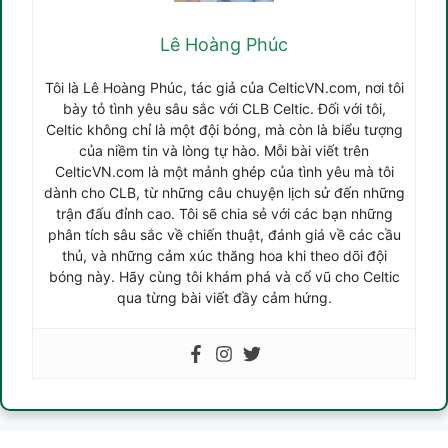
Lê Hoàng Phúc
Tôi là Lê Hoàng Phúc, tác giả của CelticVN.com, nơi tôi
bày tỏ tình yêu sâu sắc với CLB Celtic. Đối với tôi,
Celtic không chỉ là một đội bóng, mà còn là biểu tượng
của niềm tin và lòng tự hào. Mỗi bài viết trên
CelticVN.com là một mảnh ghép của tình yêu mà tôi
dành cho CLB, từ những câu chuyện lịch sử đến những
trận đấu đỉnh cao. Tôi sẽ chia sẻ với các bạn những
phân tích sâu sắc về chiến thuật, đánh giá về các cầu
thủ, và những cảm xúc thăng hoa khi theo dõi đội
bóng này. Hãy cùng tôi khám phá và cổ vũ cho Celtic
qua từng bài viết đầy cảm hứng.