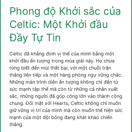
Phong độ Khởi sắc của
Celtic: Một Khởi đầu
Đầy Tự Tin
Celtic đã khẳng định vị thế của mình bằng một
khởi đầu ấn tượng trong mùa giải này. Họ chưa
từng biết đến mùi thất bại, với một chuỗi trận
thắng liên tiếp và một hàng phòng ngự vững chắc.
Những màn trình diễn ấn tượng không chỉ đến từ
sức mạnh tập thể mà còn từ những cá nhân xuất
sắc, những người đã góp công lớn vào thành công
chung. Đối mặt với Hearts, Celtic không chỉ muốn
giữ vững vị trí của mình mà còn muốn thể hiện sức
mạnh của một đội bóng đang khát khao chiến
thắng.