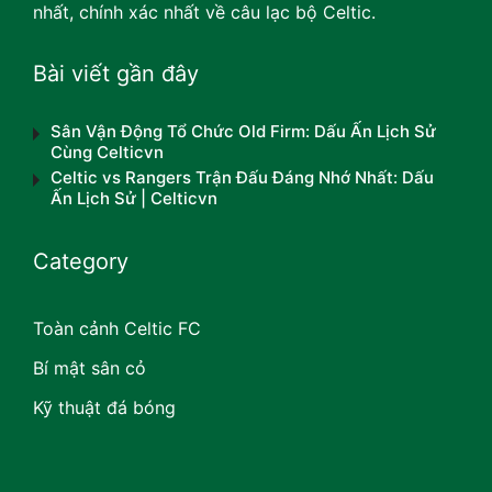
nhất, chính xác nhất về câu lạc bộ Celtic.
Bài viết gần đây
Sân Vận Động Tổ Chức Old Firm: Dấu Ấn Lịch Sử
Cùng Celticvn
Celtic vs Rangers Trận Đấu Đáng Nhớ Nhất: Dấu
Ấn Lịch Sử | Celticvn
Category
Toàn cảnh Celtic FC
Bí mật sân cỏ
Kỹ thuật đá bóng