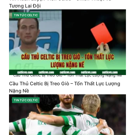
Tương Lai Đội
CATEGORIES
TIN TỨC CELTIC
Cầu Thủ Celtic Bị Treo Giò – Tổn Thất Lực Lượng Nặng Nề
Cầu Thủ Celtic Bị Treo Giò – Tổn Thất Lực Lượng
Nặng Nề
CATEGORIES
TIN TỨC CELTIC