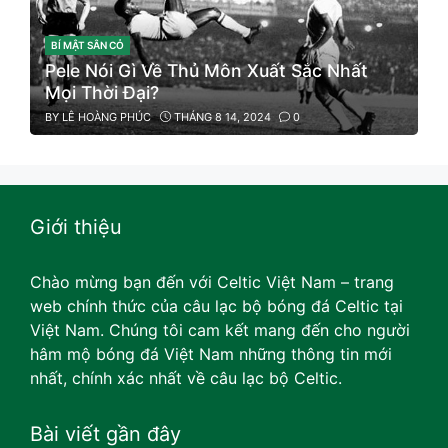
CATEGORIES
BÍ MẬT SÂN CỎ
Pele Nói Gì Về Thủ Môn Xuất Sắc Nhất
Mọi Thời Đại?
BY
LÊ HOÀNG PHÚC
THÁNG 8 14, 2024
0
Giới thiệu
Chào mừng bạn đến với Celtic Việt Nam – trang
web chính thức của câu lạc bộ bóng đá Celtic tại
Việt Nam. Chúng tôi cam kết mang đến cho người
hâm mộ bóng đá Việt Nam những thông tin mới
nhất, chính xác nhất về câu lạc bộ Celtic.
Bài viết gần đây