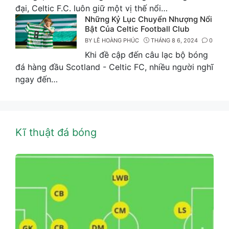
đại, Celtic F.C. luôn giữ một vị thế nổi…
Những Kỷ Lục Chuyển Nhượng Nổi
Bật Của Celtic Football Club
BY
LÊ HOÀNG PHÚC
THÁNG 8 6, 2024
0
Khi đề cập đến câu lạc bộ bóng
đá hàng đầu Scotland - Celtic FC, nhiều người nghĩ
ngay đến…
Kĩ thuật đá bóng