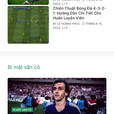
2024
0
Chiến Thuật Bóng Đá 4-3-2-
1: Hướng Dẫn Chi Tiết Cho
Huấn Luyện Viên
BY
LÊ HOÀNG PHÚC
THÁNG 8 14,
2024
0
Bí mật sân cỏ
CATEGORIES
BÍ MẬT SÂN CỎ