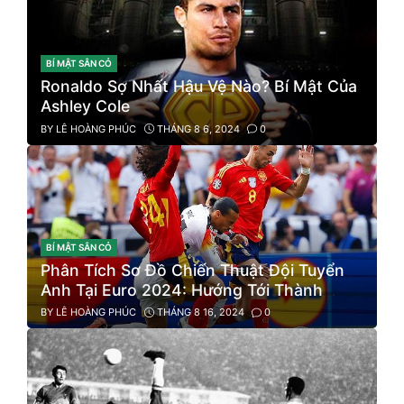
CATEGORIES
BÍ MẬT SÂN CỎ
Ronaldo Sợ Nhất Hậu Vệ Nào? Bí Mật Của
Ashley Cole
BY
LÊ HOÀNG PHÚC
THÁNG 8 6, 2024
0
CATEGORIES
BÍ MẬT SÂN CỎ
Phân Tích Sơ Đồ Chiến Thuật Đội Tuyển
Anh Tại Euro 2024: Hướng Tới Thành
Công
BY
LÊ HOÀNG PHÚC
THÁNG 8 16, 2024
0