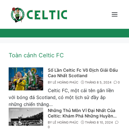
Skip
to
content
Menu
Toàn cảnh Celtic FC
Số Lần Celtic Fc Vô Địch Giải Đấu
Cao Nhất Scotland
BY
LÊ HOÀNG PHÚC
THÁNG 8 5, 2024
0
Celtic FC, một cái tên gắn liền
với bóng đá Scotland, có một lịch sử đầy ắp
những chiến thắng…
Những Thủ Môn Vĩ Đại Nhất Của
Celtic: Khám Phá Những Huyền
Thoại Trên Khung Thành
BY
LÊ HOÀNG PHÚC
THÁNG 8 10, 2024
0