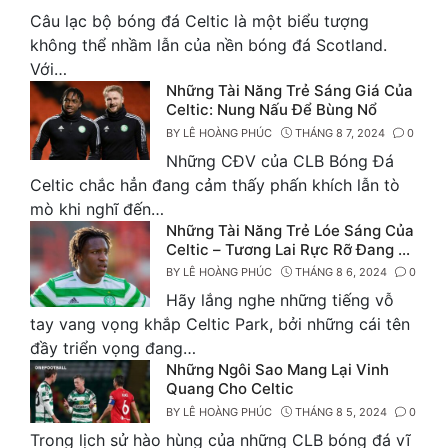
Câu lạc bộ bóng đá Celtic là một biểu tượng
không thể nhầm lẫn của nền bóng đá Scotland.
Với…
Những Tài Năng Trẻ Sáng Giá Của
Celtic: Nung Nấu Để Bùng Nổ
BY
LÊ HOÀNG PHÚC
THÁNG 8 7, 2024
0
Những CĐV của CLB Bóng Đá
Celtic chắc hẳn đang cảm thấy phấn khích lẫn tò
mò khi nghĩ đến…
Những Tài Năng Trẻ Lóe Sáng Của
Celtic – Tương Lai Rực Rỡ Đang Gõ
Cửa?
BY
LÊ HOÀNG PHÚC
THÁNG 8 6, 2024
0
Hãy lắng nghe những tiếng vỗ
tay vang vọng khắp Celtic Park, bởi những cái tên
đầy triển vọng đang…
Những Ngôi Sao Mang Lại Vinh
Quang Cho Celtic
BY
LÊ HOÀNG PHÚC
THÁNG 8 5, 2024
0
Trong lịch sử hào hùng của những CLB bóng đá vĩ