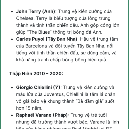
John Terry (Anh)
: Trung vệ kiên cường của
Chelsea, Terry là biểu tượng của lòng trung
thành và tinh thần chiến đấu. Anh góp công lớn
giúp “The Blues” thống trị bóng đá Anh.
Carles Puyol (Tây Ban Nha)
: Hậu vệ trung tâm
của Barcelona và đội tuyển Tây Ban Nha, nổi
tiếng với tinh thần chiến đấu, sự dũng cảm, và
khả năng tranh chấp bóng bổng hiệu quả.
Thập Niên 2010 – 2020:
Giorgio Chiellini (Ý)
: Trung vệ kiên cường và
máu lửa của Juventus, Chiellini là tấm lá chắn
vô giá bảo vệ khung thành “Bà đầm già” suốt
hơn 15 năm.
Raphaël Varane (Pháp)
: Trung vệ trẻ tuổi
nhưng đã trưởng thành vượt bậc, Varane là linh
hồn của hàng phòng ngự Real Madrid và ĐT