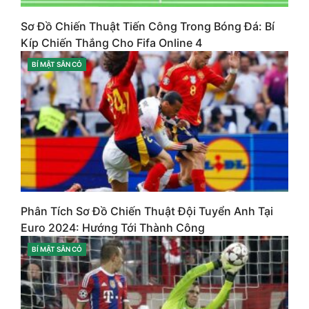
Sơ Đồ Chiến Thuật Tiến Công Trong Bóng Đá: Bí
Kíp Chiến Thắng Cho Fifa Online 4
CATEGORIES
BÍ MẬT SÂN CỎ
Phân Tích Sơ Đồ Chiến Thuật Đội Tuyển Anh Tại
Euro 2024: Hướng Tới Thành Công
CATEGORIES
BÍ MẬT SÂN CỎ