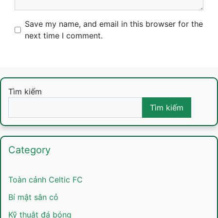
Name
Email
Website
Save my name, and email in this browser for the
next time I comment.
Tìm kiếm
Tìm kiếm
Category
Toàn cảnh Celtic FC
Bí mật sân cỏ
Kỹ thuật đá bóng