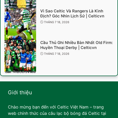
Sự Khác Biệt Giữa Celtic Và Rangers
Vì Sao Celtic Và Rangers Là Kình
Địch? Góc Nhìn Lịch Sử | Celticvn
THÁNG 7 18, 2026
Vì Sao Celtic Và Rangers Là Kình Địch
Cầu Thủ Ghi Nhiều Bàn Nhất Old Firm:
Huyền Thoại Derby | Celticvn
THÁNG 7 18, 2026
Cầu Thủ Ghi Nhiều Bàn Nhất Old Firm
Giới thiệu
Chào mừng bạn đến với Celtic Việt Nam – trang
web chính thức của câu lạc bộ bóng đá Celtic tại