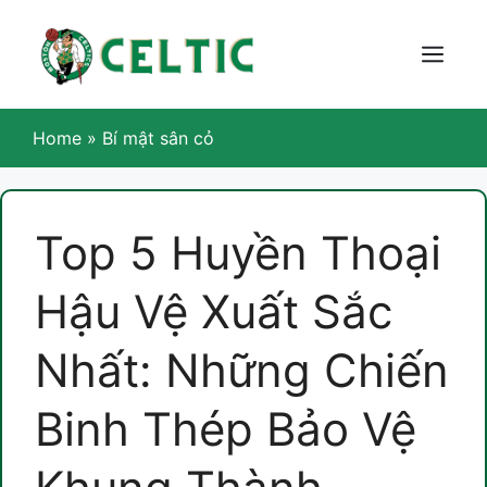
Skip
to
content
Menu
Home
»
Bí mật sân cỏ
Top 5 Huyền Thoại
Hậu Vệ Xuất Sắc
Nhất: Những Chiến
Binh Thép Bảo Vệ