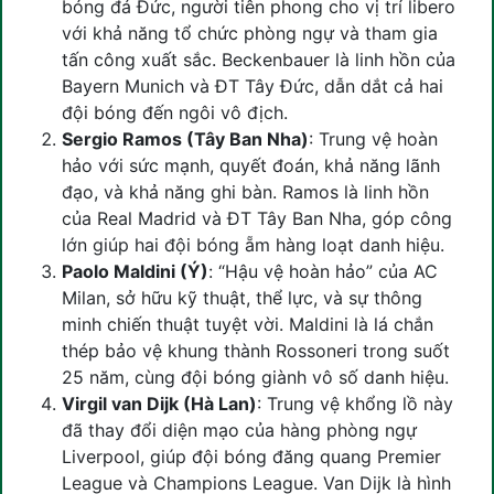
bóng đá Đức, người tiên phong cho vị trí libero
với khả năng tổ chức phòng ngự và tham gia
tấn công xuất sắc. Beckenbauer là linh hồn của
Bayern Munich và ĐT Tây Đức, dẫn dắt cả hai
đội bóng đến ngôi vô địch.
Sergio Ramos (Tây Ban Nha)
: Trung vệ hoàn
hảo với sức mạnh, quyết đoán, khả năng lãnh
đạo, và khả năng ghi bàn. Ramos là linh hồn
của Real Madrid và ĐT Tây Ban Nha, góp công
lớn giúp hai đội bóng ẵm hàng loạt danh hiệu.
Paolo Maldini (Ý)
: “Hậu vệ hoàn hảo” của AC
Milan, sở hữu kỹ thuật, thể lực, và sự thông
minh chiến thuật tuyệt vời. Maldini là lá chắn
thép bảo vệ khung thành Rossoneri trong suốt
25 năm, cùng đội bóng giành vô số danh hiệu.
Virgil van Dijk (Hà Lan)
: Trung vệ khổng lồ này
đã thay đổi diện mạo của hàng phòng ngự
Liverpool, giúp đội bóng đăng quang Premier
League và Champions League. Van Dijk là hình