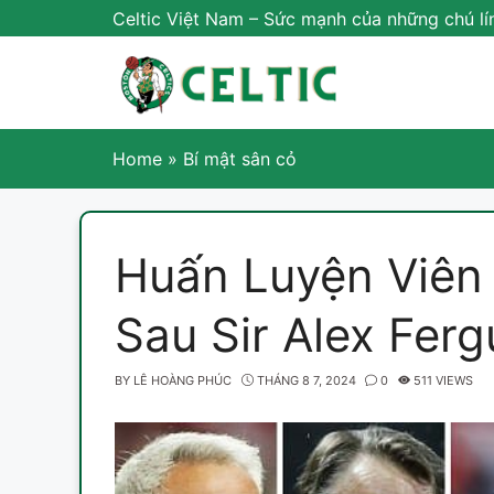
Skip
Celtic Việt Nam – Sức mạnh của những chú lí
to
content
Home
»
Bí mật sân cỏ
Huấn Luyện Viên
Sau Sir Alex Fer
BY
LÊ HOÀNG PHÚC
THÁNG 8 7, 2024
0
511 VIEWS