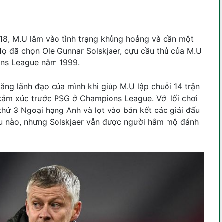
018, M.U lâm vào tình trạng khủng hoảng và cần một
 Họ đã chọn Ole Gunnar Solskjaer, cựu cầu thủ của M.U
ons League năm 1999.
ăng lãnh đạo của mình khi giúp M.U lập chuỗi 14 trận
y cảm xúc trước PSG ở Champions League. Với lối chơi
thứ 3 Ngoại hạng Anh và lọt vào bán kết các giải đấu
u nào, nhưng Solskjaer vẫn được người hâm mộ đánh