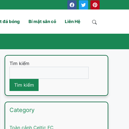
t đá bóng
Bí mật sân cỏ
Liên Hệ
Search
Tìm kiếm
Tìm kiếm
Category
Toàn cảnh Celtic FC