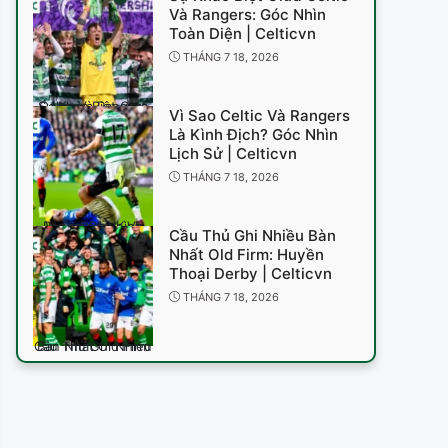
Và Rangers: Góc Nhìn
Toàn Diện | Celticvn
THÁNG 7 18, 2026
Sự Khác Biệt Giữa Celtic Và Rangers
Vì Sao Celtic Và Rangers
Là Kình Địch? Góc Nhìn
Lịch Sử | Celticvn
THÁNG 7 18, 2026
Vì Sao Celtic Và Rangers Là Kình Địch
Cầu Thủ Ghi Nhiều Bàn
Nhất Old Firm: Huyền
Thoại Derby | Celticvn
THÁNG 7 18, 2026
Cầu Thủ Ghi Nhiều Bàn Nhất Old Firm