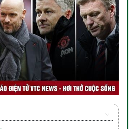
Expand
/
Collapse