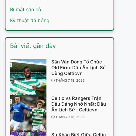
Bí mật sân cỏ
Kỹ thuật đá bóng
Bài viết gần đây
Sân Vận Động Tổ Chức
Old Firm: Dấu Ấn Lịch Sử
Cùng Celticvn
THÁNG 7 18, 2026
Sân Vận Động Tổ Chức Old Firm
Celtic vs Rangers Trận
Đấu Đáng Nhớ Nhất: Dấu
Ấn Lịch Sử | Celticvn
THÁNG 7 18, 2026
Celtic vs Rangers Trận Đấu Đáng Nhớ Nhất
Sự Khác Biệt Giữa Celtic