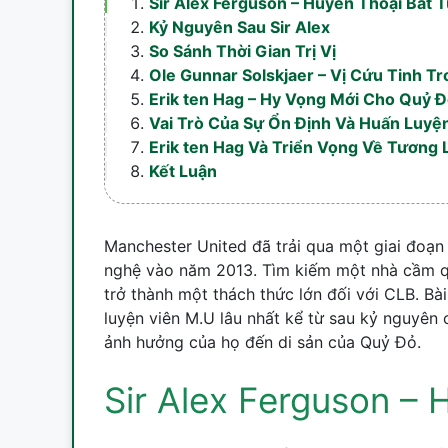
Sir Alex Ferguson – Huyền Thoại Bất 
Kỷ Nguyên Sau Sir Alex
So Sánh Thời Gian Trị Vị
Ole Gunnar Solskjaer – Vị Cứu Tinh T
Erik ten Hag – Hy Vọng Mới Cho Quỷ 
Vai Trò Của Sự Ổn Định Và Huấn Luyệ
Erik ten Hag Và Triển Vọng Về Tương L
Kết Luận
Manchester United đã trải qua một giai đoạn r
nghệ vào năm 2013. Tìm kiếm một nhà cầm qu
trở thành một thách thức lớn đối với CLB. Bài
luyện viên M.U lâu nhất kể từ sau kỷ nguyên
ảnh hưởng của họ đến di sản của Quỷ Đỏ.
Sir Alex Ferguson – 