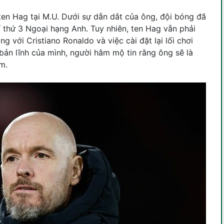
en Hag tại M.U. Dưới sự dẫn dắt của ông, đội bóng đã
í thứ 3 Ngoại hạng Anh. Tuy nhiên, ten Hag vẫn phải
g với Cristiano Ronaldo và việc cài đặt lại lối chơi
 bản lĩnh của mình, người hâm mộ tin rằng ông sẽ là
m.