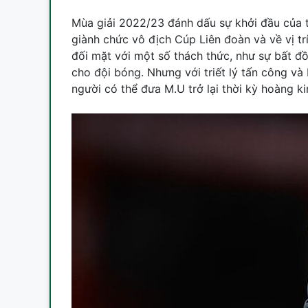
Mùa giải 2022/23 đánh dấu sự khởi đầu của t
giành chức vô địch Cúp Liên đoàn và về vị tr
đối mặt với một số thách thức, như sự bất đồn
cho đội bóng. Nhưng với triết lý tấn công và
người có thể đưa M.U trở lại thời kỳ hoàng ki