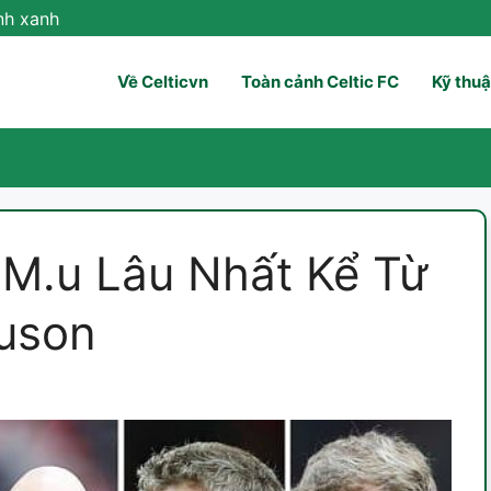
nh xanh
Về Celticvn
Toàn cảnh Celtic FC
Kỹ thuậ
 M.u Lâu Nhất Kể Từ
guson